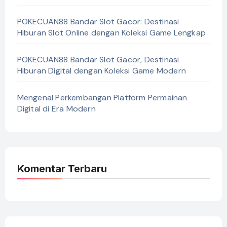
POKECUAN88 Bandar Slot Gacor: Destinasi
Hiburan Slot Online dengan Koleksi Game Lengkap
POKECUAN88 Bandar Slot Gacor, Destinasi
Hiburan Digital dengan Koleksi Game Modern
Mengenal Perkembangan Platform Permainan
Digital di Era Modern
Komentar Terbaru