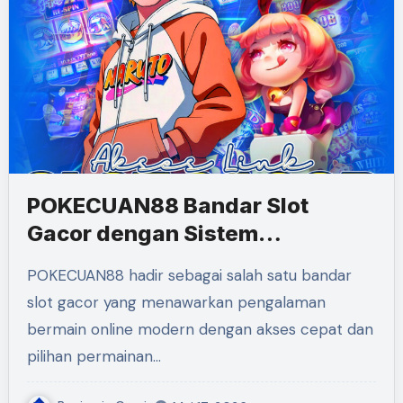
POKECUAN88 Bandar Slot
Gacor dengan Sistem
Permainan Online Modern
POKECUAN88 hadir sebagai salah satu bandar
slot gacor yang menawarkan pengalaman
bermain online modern dengan akses cepat dan
pilihan permainan…