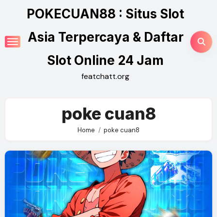
Skip
POKECUAN88 : Situs Slot
to
content
Asia Terpercaya & Daftar
Slot Online 24 Jam
featchatt.org
poke cuan8
Home
poke cuan8