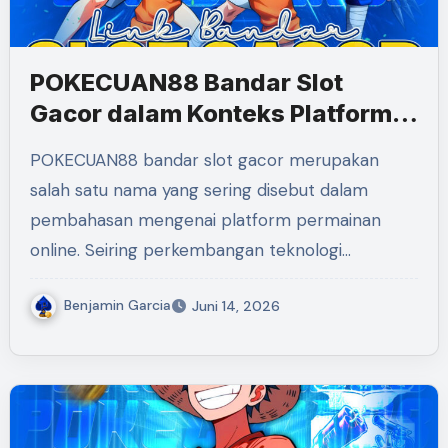
POKECUAN88 Bandar Slot
Gacor dalam Konteks Platform
Permainan Online
POKECUAN88 bandar slot gacor merupakan
salah satu nama yang sering disebut dalam
pembahasan mengenai platform permainan
online. Seiring perkembangan teknologi…
Benjamin Garcia
Juni 14, 2026