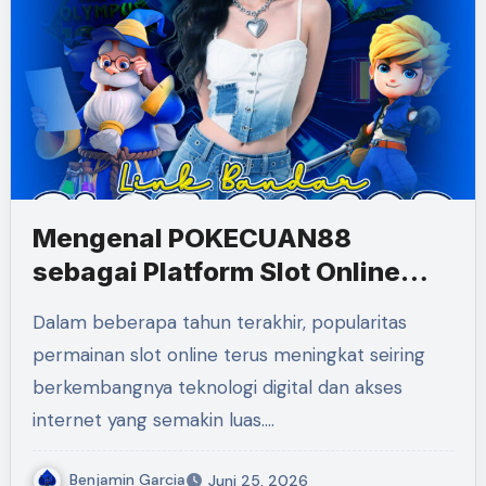
Mengenal POKECUAN88
sebagai Platform Slot Online
yang Banyak Dibicarakan
Dalam beberapa tahun terakhir, popularitas
permainan slot online terus meningkat seiring
berkembangnya teknologi digital dan akses
internet yang semakin luas.…
Benjamin Garcia
Juni 25, 2026