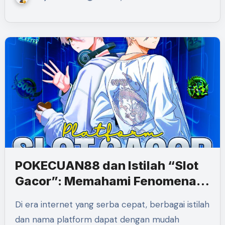
POKECUAN88 dan Istilah “Slot
Gacor”: Memahami Fenomena
yang Ramai Dibahas di Dunia
Di era internet yang serba cepat, berbagai istilah
Digital
dan nama platform dapat dengan mudah