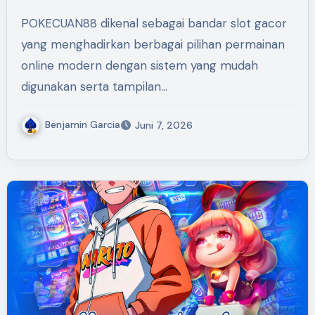
Bermain Online Modern
POKECUAN88 dikenal sebagai bandar slot gacor
yang menghadirkan berbagai pilihan permainan
online modern dengan sistem yang mudah
digunakan serta tampilan…
Benjamin Garcia
Juni 7, 2026