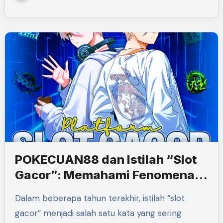
POKECUAN88 dan Istilah “Slot
Gacor”: Memahami Fenomena
yang Populer di Dunia Digital
Dalam beberapa tahun terakhir, istilah “slot
gacor” menjadi salah satu kata yang sering