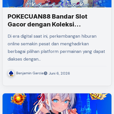
POKECUAN88 Bandar Slot
Gacor dengan Koleksi
Permainan Online yang Semakin
Di era digital saat ini, perkembangan hiburan
Populer
online semakin pesat dan menghadirkan
berbagai pilihan platform permainan yang dapat
diakses dengan…
Benjamin Garcia
Juni 6, 2026