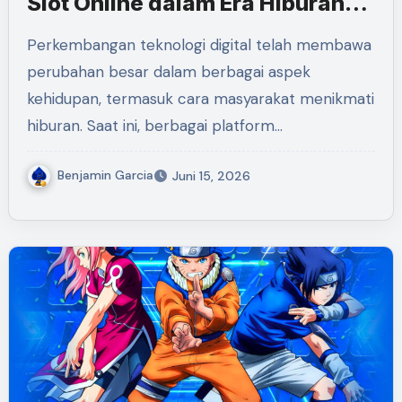
Slot Online dalam Era Hiburan
Digital
Perkembangan teknologi digital telah membawa
perubahan besar dalam berbagai aspek
kehidupan, termasuk cara masyarakat menikmati
hiburan. Saat ini, berbagai platform…
Benjamin Garcia
Juni 15, 2026