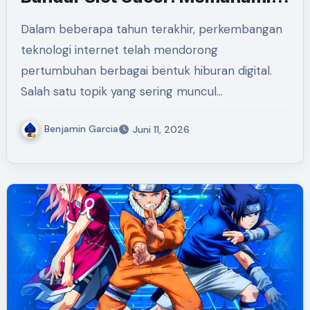
Fenomena yang Ramai
Dalam beberapa tahun terakhir, perkembangan
Dibicarakan di Dunia Digital
teknologi internet telah mendorong
pertumbuhan berbagai bentuk hiburan digital.
Salah satu topik yang sering muncul…
Benjamin Garcia
Juni 11, 2026