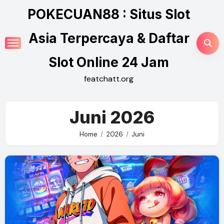
Skip
POKECUAN88 : Situs Slot
to
content
Asia Terpercaya & Daftar
Slot Online 24 Jam
featchatt.org
Juni 2026
Home
2026
Juni