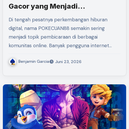
Gacor yang Menjadi
Perbincangan Pecinta Game
Di tengah pesatnya perkembangan hiburan
Digital
digital, nama POKECUAN88 semakin sering
menjadi topik pembicaraan di berbagai
komunitas online. Banyak pengguna internet…
Benjamin Garcia
Juni 23, 2026