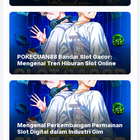
Modern
POKECUAN88 Bandar Slot Gacor:
Mengenal Tren Hiburan Slot Online
Modern
Mengenal Perkembangan Permainan
Slot Digital dalam Industri Gim
Modern