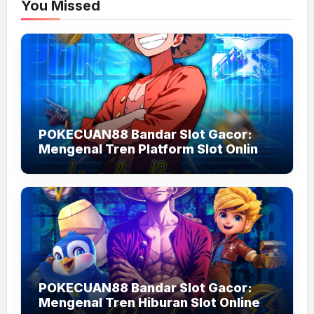
You Missed
POKECUAN88 Bandar Slot Gacor:
Mengenal Tren Platform Slot Online
di Era Digital
POKECUAN88 Bandar Slot Gacor:
Mengenal Tren Hiburan Slot Online