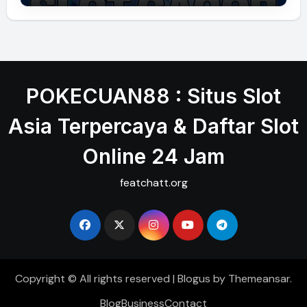
POKECUAN88 : Situs Slot
Asia Terpercaya & Daftar Slot
Online 24 Jam
featchatt.org
Copyright © All rights reserved
|
Blogus
by
Themeansar
.
Blog
Business
Contact