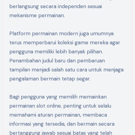
berlangsung secara independen sesuai
mekanisme permainan.
Platform permainan modern juga umumnya
terus memperbarui koleksi game mereka agar
pengguna memiliki lebih banyak pilihan.
Penambahan judul baru dan pembaruan
tampilan menjadi salah satu cara untuk menjaga
pengalaman bermain tetap segar.
Bagi pengguna yang memilih memainkan
permainan slot online, penting untuk selalu
memahami aturan permainan, membaca
informasi yang tersedia, dan bermain secara
bertanggung jawab sesuai batas yang telah