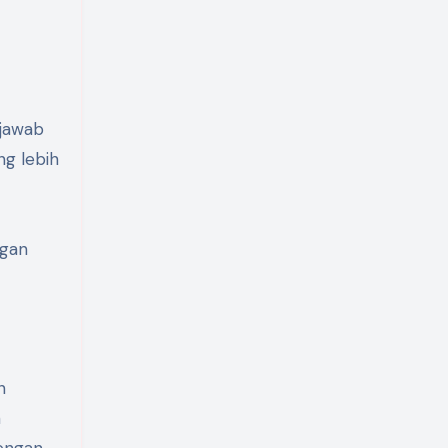
jawab
g lebih
ngan
n
n