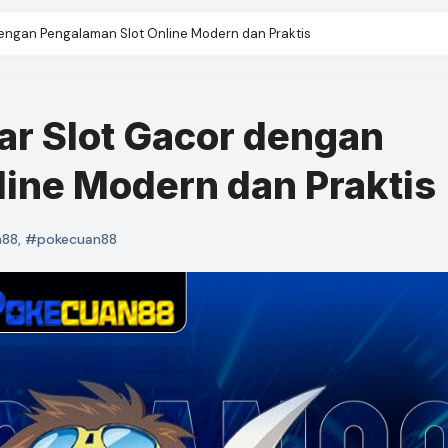
ngan Pengalaman Slot Online Modern dan Praktis
 Slot Gacor dengan
ine Modern dan Praktis
n88
,
#pokecuan88