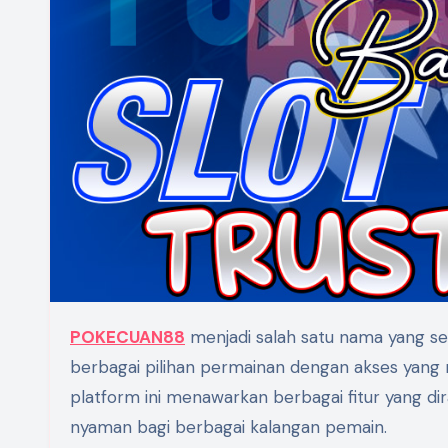
POKECUAN88
menjadi salah satu nama yang se
berbagai pilihan permainan dengan akses yang 
platform ini menawarkan berbagai fitur yang 
nyaman bagi berbagai kalangan pemain.