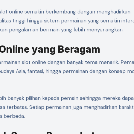
lot online semakin berkembang dengan menghadirkan
ualitas tinggi hingga sistem permainan yang semakin intera
kan pengalaman bermain yang lebih menyenangkan.
 Online yang Beragam
rmainan slot online dengan banyak tema menarik. Pema
daya Asia, fantasi, hingga permainan dengan konsep m
bih banyak pilihan kepada pemain sehingga mereka dapa
 terbatas. Setiap permainan juga menghadirkan karakte
a berbeda.