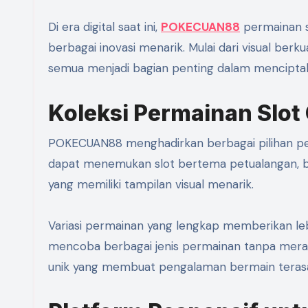
Di era digital saat ini,
POKECUAN88
permainan s
berbagai inovasi menarik. Mulai dari visual berk
semua menjadi bagian penting dalam mencipta
Koleksi Permainan Slot
POKECUAN88 menghadirkan berbagai pilihan pe
dapat menemukan slot bertema petualangan, bu
yang memiliki tampilan visual menarik.
Variasi permainan yang lengkap memberikan le
mencoba berbagai jenis permainan tanpa merasa
unik yang membuat pengalaman bermain teras