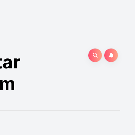
:
tar
am