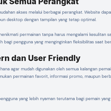
tuk Semua Perangkat
dahan akses melalui berbagai perangkat. Website dapa
un desktop dengan tampilan yang tetap optimal.
enikmati permainan tanpa harus mengalami kesulitan s
ah bagi pengguna yang menginginkan fleksibilitas saat be
n dan User Friendly
hana agar mudah digunakan oleh semua kalangan pemai
ukan permainan favorit, informasi promo, maupun berb
engguna yang lebih nyaman terutama bagi pemain yang