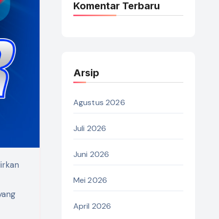
Komentar Terbaru
Arsip
Agustus 2026
Juli 2026
Juni 2026
irkan
Mei 2026
yang
April 2026