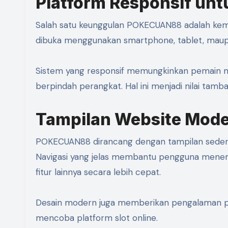
Platform Responsif un
Salah satu keunggulan POKECUAN88 adalah kemu
dibuka menggunakan smartphone, tablet, maup
Sistem yang responsif memungkinkan pemain m
berpindah perangkat. Hal ini menjadi nilai tamb
Tampilan Website Moder
POKECUAN88 dirancang dengan tampilan seder
Navigasi yang jelas membantu pengguna menem
fitur lainnya secara lebih cepat.
Desain modern juga memberikan pengalaman p
mencoba platform slot online.