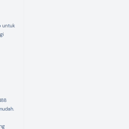
 untuk
gi
N88
mudah.
ng