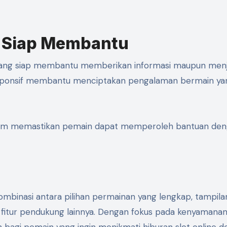
g Siap Membantu
ang siap membantu memberikan informasi maupun men
sponsif membantu menciptakan pengalaman bermain yan
alam memastikan pemain dapat memperoleh bantuan de
inasi antara pilihan permainan yang lengkap, tampila
i fitur pendukung lainnya. Dengan fokus pada kenyamana