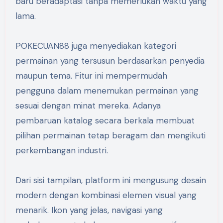
baru beradaptasi tanpa memerlukan waktu yang
lama.
POKECUAN88 juga menyediakan kategori
permainan yang tersusun berdasarkan penyedia
maupun tema. Fitur ini mempermudah
pengguna dalam menemukan permainan yang
sesuai dengan minat mereka. Adanya
pembaruan katalog secara berkala membuat
pilihan permainan tetap beragam dan mengikuti
perkembangan industri.
Dari sisi tampilan, platform ini mengusung desain
modern dengan kombinasi elemen visual yang
menarik. Ikon yang jelas, navigasi yang