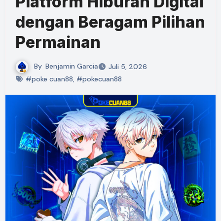
Platform Hiburan Digital
dengan Beragam Pilihan
Permainan
By
Benjamin Garcia
Juli 5, 2026
#poke cuan88
,
#pokecuan88