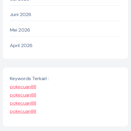
Juni 2026
Mei 2026
April 2026
Keywords Terkait :
pokecuan88
pokecuan88
pokecuan88
pokecuan88