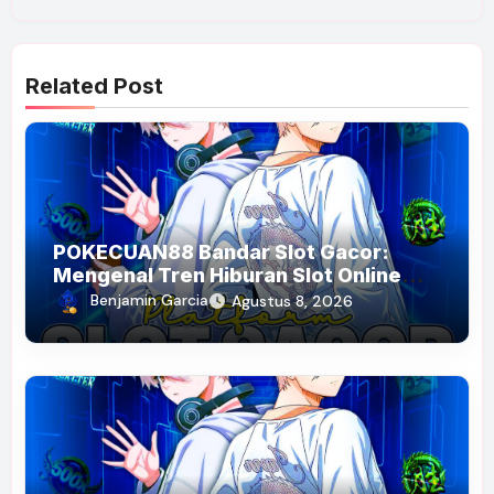
Related Post
POKECUAN88 Bandar Slot Gacor:
Mengenal Tren Hiburan Slot Online
Modern
Benjamin Garcia
Agustus 8, 2026