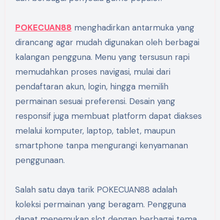
POKECUAN88
menghadirkan antarmuka yang
dirancang agar mudah digunakan oleh berbagai
kalangan pengguna. Menu yang tersusun rapi
memudahkan proses navigasi, mulai dari
pendaftaran akun, login, hingga memilih
permainan sesuai preferensi. Desain yang
responsif juga membuat platform dapat diakses
melalui komputer, laptop, tablet, maupun
smartphone tanpa mengurangi kenyamanan
penggunaan.
Salah satu daya tarik POKECUAN88 adalah
koleksi permainan yang beragam. Pengguna
dapat menemukan slot dengan berbagai tema,