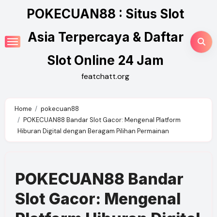
Skip
POKECUAN88 : Situs Slot
to
content
Asia Terpercaya & Daftar
Slot Online 24 Jam
featchatt.org
Home
pokecuan88
POKECUAN88 Bandar Slot Gacor: Mengenal Platform
Hiburan Digital dengan Beragam Pilihan Permainan
POKECUAN88 Bandar
Slot Gacor: Mengenal