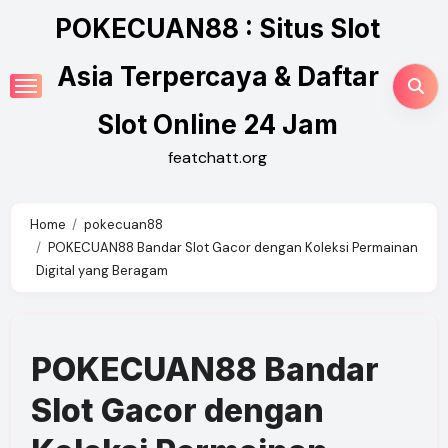
Skip
POKECUAN88 : Situs Slot
to
content
Asia Terpercaya & Daftar
Slot Online 24 Jam
featchatt.org
Home
pokecuan88
POKECUAN88 Bandar Slot Gacor dengan Koleksi Permainan
Digital yang Beragam
POKECUAN88 Bandar
Slot Gacor dengan