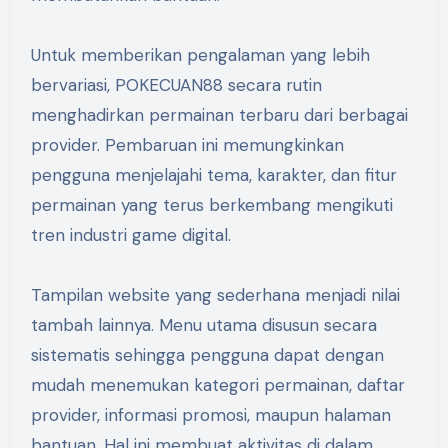
Untuk memberikan pengalaman yang lebih
bervariasi, POKECUAN88 secara rutin
menghadirkan permainan terbaru dari berbagai
provider. Pembaruan ini memungkinkan
pengguna menjelajahi tema, karakter, dan fitur
permainan yang terus berkembang mengikuti
tren industri game digital.
Tampilan website yang sederhana menjadi nilai
tambah lainnya. Menu utama disusun secara
sistematis sehingga pengguna dapat dengan
mudah menemukan kategori permainan, daftar
provider, informasi promosi, maupun halaman
bantuan. Hal ini membuat aktivitas di dalam