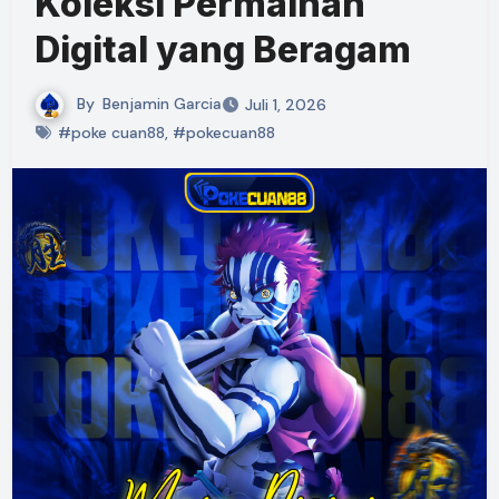
Koleksi Permainan
Digital yang Beragam
By
Benjamin Garcia
Juli 1, 2026
#poke cuan88
,
#pokecuan88