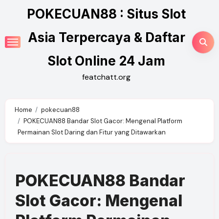
Skip
POKECUAN88 : Situs Slot
to
content
Asia Terpercaya & Daftar
Slot Online 24 Jam
featchatt.org
Home
pokecuan88
POKECUAN88 Bandar Slot Gacor: Mengenal Platform
Permainan Slot Daring dan Fitur yang Ditawarkan
POKECUAN88 Bandar
Slot Gacor: Mengenal