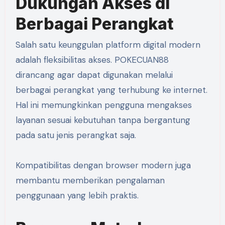
Dukungan Akses di
Berbagai Perangkat
Salah satu keunggulan platform digital modern
adalah fleksibilitas akses. POKECUAN88
dirancang agar dapat digunakan melalui
berbagai perangkat yang terhubung ke internet.
Hal ini memungkinkan pengguna mengakses
layanan sesuai kebutuhan tanpa bergantung
pada satu jenis perangkat saja.
Kompatibilitas dengan browser modern juga
membantu memberikan pengalaman
penggunaan yang lebih praktis.