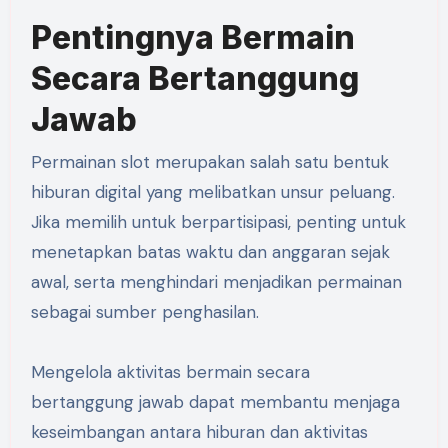
Pentingnya Bermain
Secara Bertanggung
Jawab
Permainan slot merupakan salah satu bentuk
hiburan digital yang melibatkan unsur peluang.
Jika memilih untuk berpartisipasi, penting untuk
menetapkan batas waktu dan anggaran sejak
awal, serta menghindari menjadikan permainan
sebagai sumber penghasilan.
Mengelola aktivitas bermain secara
bertanggung jawab dapat membantu menjaga
keseimbangan antara hiburan dan aktivitas