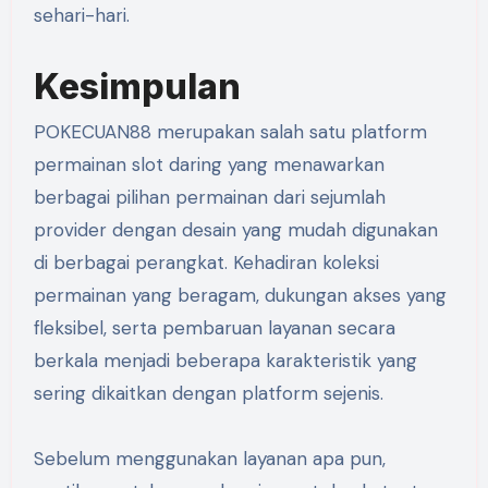
sehari-hari.
Kesimpulan
POKECUAN88 merupakan salah satu platform
permainan slot daring yang menawarkan
berbagai pilihan permainan dari sejumlah
provider dengan desain yang mudah digunakan
di berbagai perangkat. Kehadiran koleksi
permainan yang beragam, dukungan akses yang
fleksibel, serta pembaruan layanan secara
berkala menjadi beberapa karakteristik yang
sering dikaitkan dengan platform sejenis.
Sebelum menggunakan layanan apa pun,