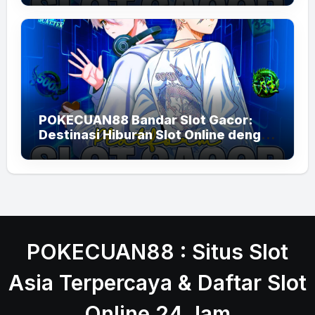
POKECUAN88 Bandar Slot Gacor:
Destinasi Hiburan Slot Online dengan
Koleksi Game Lengkap
POKECUAN88 : Situs Slot
Asia Terpercaya & Daftar Slot
Online 24 Jam