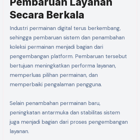
Pembaruan Layanan
Secara Berkala
Industri permainan digital terus berkembang,
sehingga pembaruan sistem dan penambahan
koleksi permainan menjadi bagian dari
pengembangan platform. Pembaruan tersebut
bertujuan meningkatkan performa layanan,
memperluas pilihan permainan, dan
memperbaiki pengalaman pengguna.
Selain penambahan permainan baru,
peningkatan antarmuka dan stabilitas sistem
juga menjadi bagian dari proses pengembangan
layanan.