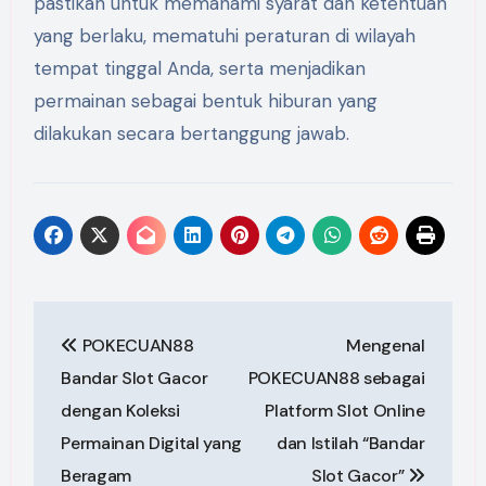
pastikan untuk memahami syarat dan ketentuan
yang berlaku, mematuhi peraturan di wilayah
tempat tinggal Anda, serta menjadikan
permainan sebagai bentuk hiburan yang
dilakukan secara bertanggung jawab.
Navigasi
POKECUAN88
Mengenal
pos
Bandar Slot Gacor
POKECUAN88 sebagai
dengan Koleksi
Platform Slot Online
Permainan Digital yang
dan Istilah “Bandar
Beragam
Slot Gacor”