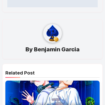
By
Benjamin Garcia
Related Post